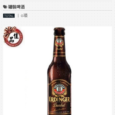
罐裝啤酒
| 0項
TOTAL