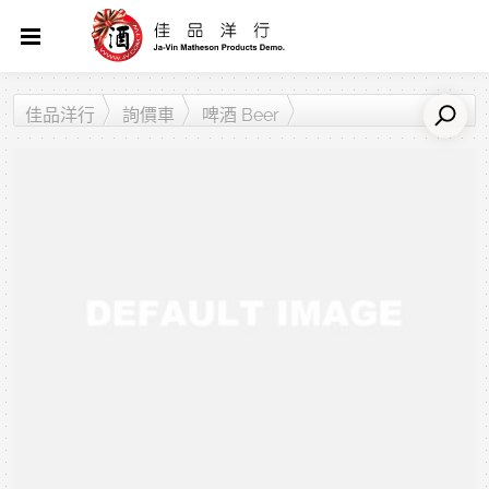
佳品洋行
詢價車
啤酒 Beer