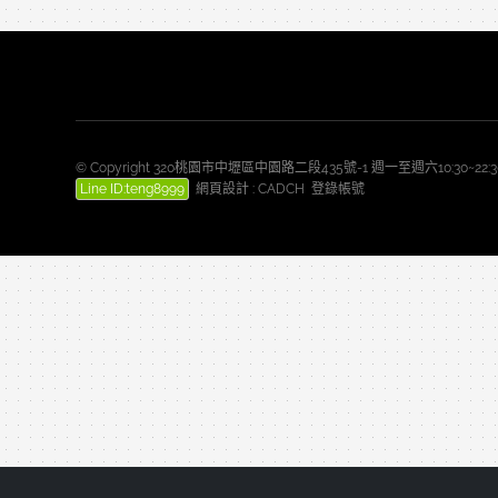
© Copyright 320桃園市中壢區中園路二段435號-1 週一至週六10:30~2
Line ID:teng8999
網頁設計
:
CADCH
登錄帳號