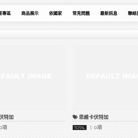
宴專區
商品展示
依國家
常見問題
最新訊息
聯絡
伏特加
思維卡伏特加
0項
| 0項
TOTAL