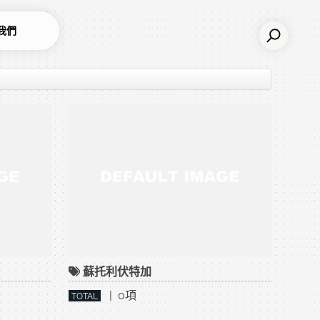
我們
蘇托利伏特加
| 0項
TOTAL