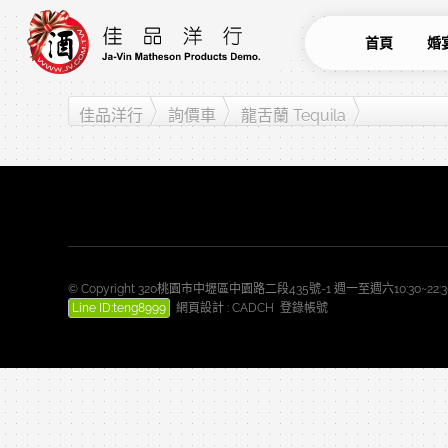
首頁
婚
佳品洋行
詢價車
龍舌蘭 Tequila
© Copyright 320桃園市中壢區中園路二段435號-1 週一至週六10:30~2
Line ID:teng8999
網頁設計
:
CADCH
登錄帳號