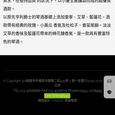
質水，在堅持品質 的狀況下，以小量生產釀製而成的超優質
酒款。
以原先亨利爵士的琴酒基礎上添加奎寧、艾草、藍蓮花，酒
款帶有經典的玫瑰、小黃瓜 香氣及杜松子、香菜尾韻，淡淡
艾草的香味及藍蓮花帶來的棉花糖香氣，是一款具有豐富特
色的琴酒。
© Copyright 320桃園市中壢區中園路二段435號-1 週一至週六10:30~22:30 週日
公休
TEL:03-4626666 FAX:03-4516731 Phone:0955-008999
Line ID:teng8999
網頁設計
:
CADCH
登錄帳號