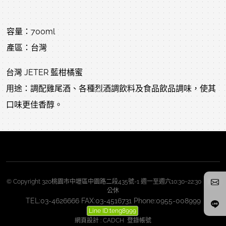
容量：700ml
產區：台灣
台灣 JETER 藍柑橘蜜
用途：調配雞尾酒、各種烈酒調飲料及食品飲品調味，使其
口味更佳香醇。
© Copyright 320桃園市中壢區中園路二段435號-1 週一至週六10:30~22:30 週日
公休
TEL:03-4626666 FAX:03-4516731 Phone:0955-008999
Line ID:teng8999
網頁設計
:
CADCH
登錄帳號