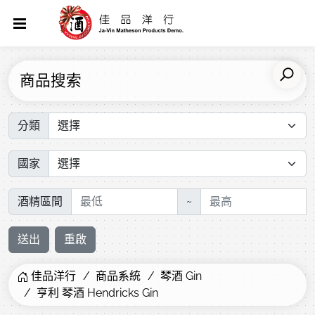
商品搜索
分類
國家
酒精區間
~
送出
重啟
佳品洋行
商品系統
琴酒 Gin
亨利 琴酒 Hendricks Gin