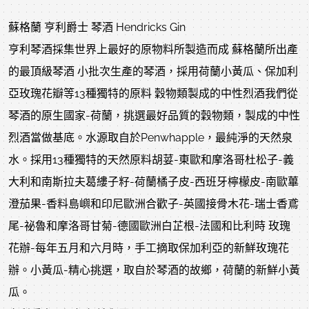
蘇格蘭 亨利爵士 琴酒 Hendricks Gin
亨利琴酒採集世界上最好的原物料所製造而成 蘇格蘭所出產
的最頂級琴酒 小批次生產的琴酒，採用荷蘭小黃瓜、保加利
亞玫瑰花瓣等13種獨特的原料 穀物類製成的中性烈酒我們從
琴酒的原生國家-荷蘭，挑選最好品質的穀物類，製成的中性
烈酒當做基底。水源取自於Penwhapple，最純淨的天然泉
水。採用13種獨特的天然原料胡荽-東歐和摩洛哥杜松子-義
大利和南斯拉夫葛縷子籽-荷蘭橘子皮-西班牙檸檬皮-南歐蓽
澄茄果-香料島嶼和印尼歐洲合歡子-英國接骨木花-瑞士香鳶
尾-祕魯和摩洛哥甘菊-德國歐洲白芷根-法國和比利時 玫瑰
花辦-每年五月和六月時，手工摘取保加利亞的新鮮玫瑰花
辦。小黃瓜-精心挑選，取自於琴酒的故鄉，荷蘭的新鮮小黃
瓜。