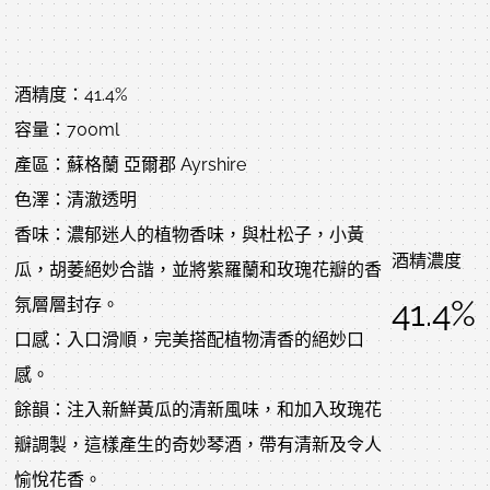
酒精度：41.4%
容量：700ml
產區：蘇格蘭 亞爾郡 Ayrshire
色澤：清澈透明
香味：濃郁迷人的植物香味，與杜松子，小黃
酒精濃度
瓜，胡萎絕妙合諧，並將紫羅蘭和玫瑰花瓣的香
41.4%
氛層層封存。
口感：入口滑順，完美搭配植物清香的絕妙口
感。
餘韻：注入新鮮黃瓜的清新風味，和加入玫瑰花
瓣調製，這樣產生的奇妙琴酒，帶有清新及令人
愉悅花香。