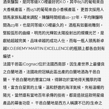
酒來釀製，是同等級X.O裡最好的X.O，其中85%的葡萄來自
大香檳產區，而15%的葡萄來自小香檳產區， 更首次採用人
頭馬家族私藏來調配，陳釀時間經過10~37年，平均陳釀時
間為23年，也是同等級X.O裡最久的。 酒瓶有如藝術雕刻，
堅毅弧形的曲線，明亮的光輝如太陽投射出的燦爛光芒，是
獻給超越完美，品味卓越的成功人仕，而每一瓶人頭馬新卓
越X.O.E(REMY MARTIN EXCELLENCE)的瓶頸上都各自刻有
編號。
法國干邑區(Cognac)位於法國西南部，因生產世界上最優良
之白蘭地酒，法國政府冠稱此區出產的白蘭地酒為干邑白
蘭。 干邑白蘭地的豐富口味，得歸功於當地得天獨厚的環
境，富含白堊質的土壤，溫和舒適的海洋氣候，充裕溫暖的
陽光，當然還有當地百年承傳的技術，都是造就這款明星級
產品的幕後功臣。 干邑白蘭地是西方人稱讚不已的[生命之