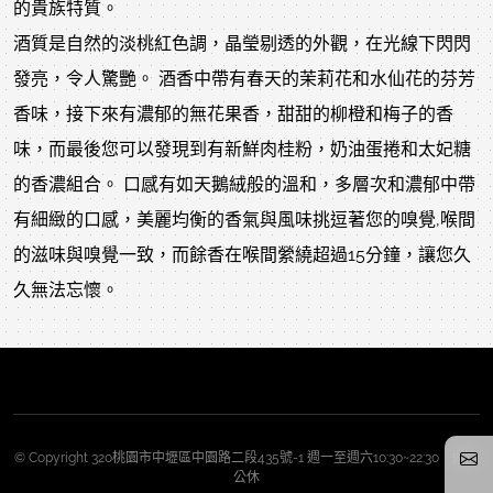
的貴族特質。
酒質是自然的淡桃紅色調，晶瑩剔透的外觀，在光線下閃閃
發亮，令人驚艷。 酒香中帶有春天的茉莉花和水仙花的芬芳
香味，接下來有濃郁的無花果香，甜甜的柳橙和梅子的香
味，而最後您可以發現到有新鮮肉桂粉，奶油蛋捲和太妃糖
的香濃組合。 口感有如天鵝絨般的溫和，多層次和濃郁中帶
有細緻的口感，美麗均衡的香氣與風味挑逗著您的嗅覺,喉間
的滋味與嗅覺一致，而餘香在喉間縈繞超過15分鐘，讓您久
久無法忘懷。
© Copyright 320桃園市中壢區中園路二段435號-1 週一至週六10:30~22:30 週日
公休