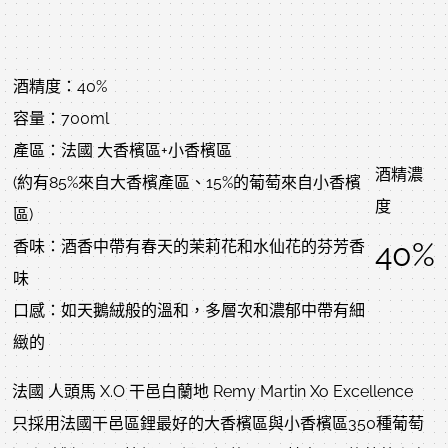
酒精度：40%
容量：700ml
產區：法國 大香檳區+小香檳區
酒精濃
(約有85%來自大香檳產區、15%的葡萄來自小香檳
度
區)
40%
香味：酒香中帶有春天的茉莉花和水仙花的芬芳香
味
口感：如天鵝絨般的溫和，多層次和濃郁中帶有細
緻的
法國 人頭馬 X.O 干邑白蘭地 Remy Martin Xo Excellence
只採用法國干邑區鋰最好的大香檳區與小香檳區350種葡萄