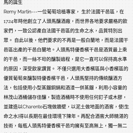
馬的誕生
Remy Martin---一位葡萄培植專家， 生於法國干邑區，在
1724年時他創立了人頭馬釀酒廠，而世界各地要求嚴格的飲
家們，一致公認產自法國干邑區的生命之水，品質特別出
眾。 自此以後，他們要求的不再是一般白蘭地，而是法國干
邑區出產的干邑白蘭地。人頭馬特優香檳干邑是酒質最上乘
的干邑，而一絲不茍的釀製過程，是它一直可以保持高水準
的原因，深受飲家讚賞。 不僅只選用大香檳區與小香檳區的
優質葡萄來釀製特優香檳干邑，人頭馬堅持的傳統釀酒方
法，包括使用小型蒸餾銅鍋和酒渣一併蒸餾，利用小容量的
林茂山酒桶儲存佳釀，製造酒桶時不使用任何釘子或木膠，
並建造以Charente石塊做牆壁，以泥土做地面的酒窖，使[生
命之水]得以長期在最佳環境下陳年。再配合酒窖大師精湛的
技術，每瓶人頭馬特優香檳干邑均擁有至高無上，獨一無二