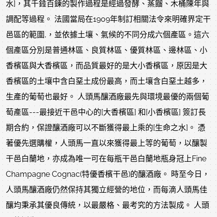
水]，其千錘百鍊的製作過程是經過發酵、蒸餾、木桶陳年與
調配等過程。 法國當局在1909年制訂相關法令來明確界定干
邑區的範圍,，並依據土壤、氣候的不同分成六個產區。這六
個產區分別是普通林區、良質林區、優質林區、邊林區、小
香檳區與大香檳區，而品質最好的是大小香檳區，原因是大
香檳區的土壤中含白堊土成份最高，而土壤含白堊土越多，
生產的葡萄也最好。 人頭馬釀酒廠最先與環境最優的兩個葡
萄產區---最接近干邑中心的[大香檳區] 和[小香檳區] 簽訂長
期合約，保證釀酒廠可以不斷獲得最上乘的[生命之水]。 憑
著優先選購權，人頭馬一直以來獲得最上等的葡萄，以釀製
干邑白蘭地，亦成為唯一可在每瓶干邑白蘭地瓶身冠上Fine
Champagne Cognac(特優香檳干邑)的釀酒廠。 時至今日，
人頭馬釀酒廠仍然保持其獨立經營的地位，而每滴人頭馬佳
釀均秉承其優良傳統，以最嚴格、最考究的方法製成。 人頭