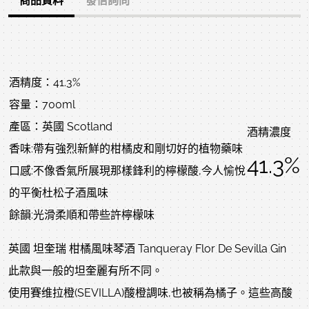
商品資料
發信詢問
酒精度：41.3%
容量：700ml
產區：英國 Scotland
酒精濃度
香味:帶有強烈新鮮的柑橘皮和剛切好的植物藥味
41.3%
口感:不像香氣所展現那樣鋒利的檸檬酸,今人愉悅
的平衡杜松子酒風味
餘韻:光滑柔順和帶些許檸檬味
英國 坦奎瑞 柑橘風味琴酒 Tanqueray Flor De Sevilla Gin
此款與一般的坦奎麗有所不同。
使用賽维拉橙(SEVILLA)酸橙調味,也被稱為橘子。這些高酸