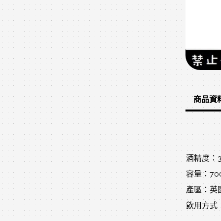
商品資
酒精度：37
容量：70
產區：英
飲用方式