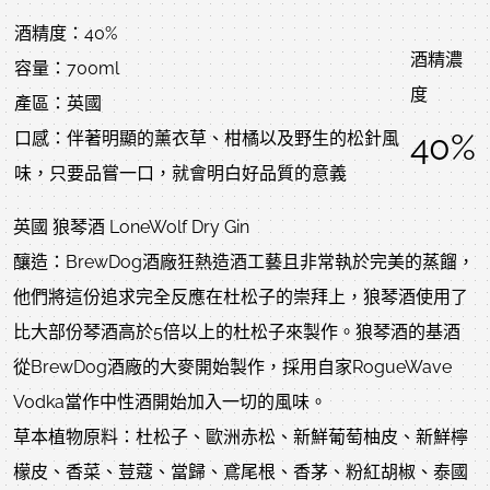
酒精度：40%
酒精濃
容量：700ml
度
產區：英國
40%
口感：伴著明顯的薰衣草、柑橘以及野生的松針風
味，只要品嘗一口，就會明白好品質的意義
英國 狼琴酒 LoneWolf Dry Gin
釀造：BrewDog酒廠狂熱造酒工藝且非常執於完美的蒸餾，
他們將這份追求完全反應在杜松子的崇拜上，狼琴酒使用了
比大部份琴酒高於5倍以上的杜松子來製作。狼琴酒的基酒
從BrewDog酒廠的大麥開始製作，採用自家RogueWave
Vodka當作中性酒開始加入一切的風味。
草本植物原料：杜松子、歐洲赤松、新鮮葡萄柚皮、新鮮檸
檬皮、香菜、荳蔻、當歸、鳶尾根、香茅、粉紅胡椒、泰國