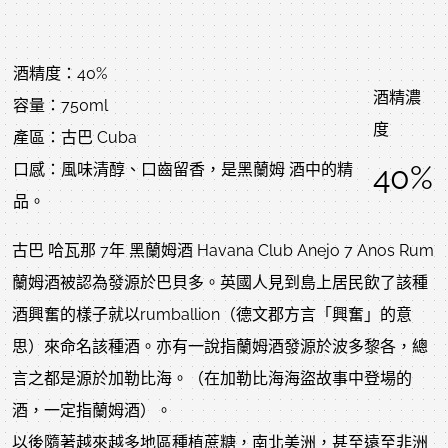
酒精度：40%
酒精濃
容量：750ml
度
產區：古巴 Cuba
40%
口感：風味清醇、口齒留香，是黑蘭姆 酒中的精
品。
古巴 哈瓦那 7年 黑蘭姆酒 Havana Club Anejo 7 Anos Rum
蘭姆酒被認為發源於巴貝多。英國人見到島上居民飲了該種
酒興奮的樣子就以rumballion（德文郡方言「興奮」的意
思）來命名該種酒。亦有一說指蘭姆酒發源於波多黎各，總
言之都是源於加勒比海。（在加勒比海海盜故事中登場的
酒，一定指蘭姆酒）。
以後隨著越來越多地區種植蔗糖，南北美洲，甚至遠至非洲