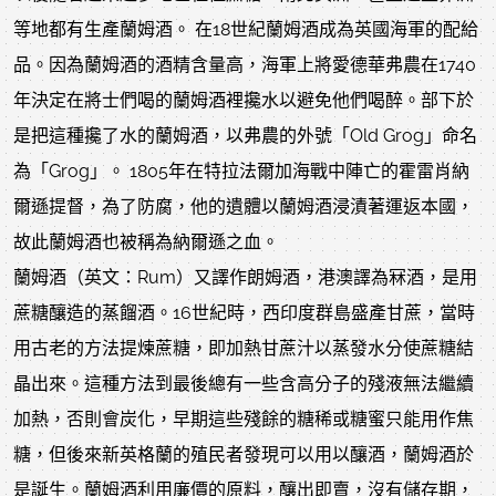
等地都有生產蘭姆酒。 在18世紀蘭姆酒成為英國海軍的配給
品。因為蘭姆酒的酒精含量高，海軍上將愛德華弗農在1740
年決定在將士們喝的蘭姆酒裡攙水以避免他們喝醉。部下於
是把這種攙了水的蘭姆酒，以弗農的外號「Old Grog」命名
為「Grog」。 1805年在特拉法爾加海戰中陣亡的霍雷肖納
爾遜提督，為了防腐，他的遺體以蘭姆酒浸漬著運返本國，
故此蘭姆酒也被稱為納爾遜之血。
蘭姆酒（英文：Rum）又譯作朗姆酒，港澳譯為冧酒，是用
蔗糖釀造的蒸餾酒。16世紀時，西印度群島盛產甘蔗，當時
用古老的方法提煉蔗糖，即加熱甘蔗汁以蒸發水分使蔗糖結
晶出來。這種方法到最後總有一些含高分子的殘液無法繼續
加熱，否則會炭化，早期這些殘餘的糖稀或糖蜜只能用作焦
糖，但後來新英格蘭的殖民者發現可以用以釀酒，蘭姆酒於
是誕生。蘭姆酒利用廉價的原料，釀出即賣，沒有儲存期，