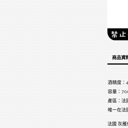
商品資
酒精度：4
容量：70
產區：法
唯一在法
法國 灰雁伏特