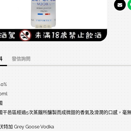
料
發信詢問
0%
0ml
國
國干邑區經過5次蒸餾所釀製而成微甜的香氣及滑潤的口感，毫
加 Grey Goose Vodka