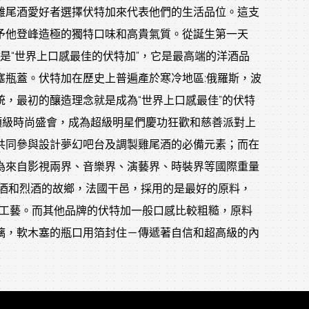
輕富有的雞尾酒愛好者選擇伏特加來代表他們的生活品位。這支
予他登峰造極的獨特口味和高貴氣質。從誕生第一天
是“世界上口感最佳的伏特加”，它是最高端的洋酒品
塞瓶蓋。伏特加在歷史上普遍產於寒冷地區:俄羅斯，波
，最初的釀造理念就是成為“世界上口感最佳”的伏特
各大頂級時尚盛會，成為超級明星們慶功狂歡和慈善派對上
級名流共同參與設計夢幻吧台及調製雞尾酒的必備元素；而在
再次成為來自影視兩界、音樂界、演藝界、時裝界等國際重量
萄酒和烈酒的故鄉，法國干邑，採用的是最好的原料，
造工藝。而其他品牌的伏特加一般口感比較粗糙，原料
璃，軟木塞的瓶口用箔封住－傳遞著自信和超高級的內