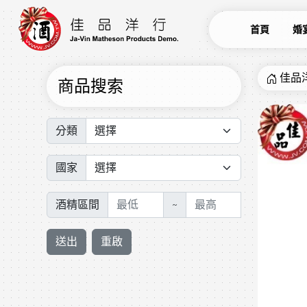
首頁
婚
佳品
商品搜索
分類
國家
酒精區間
~
送出
重啟