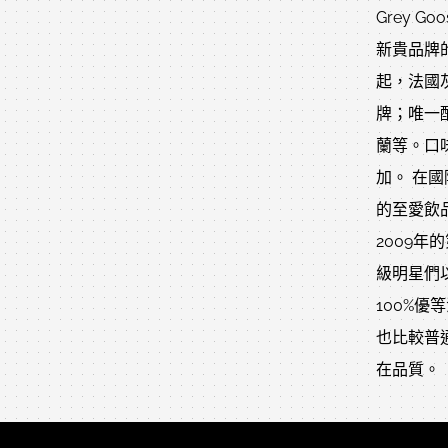
Grey 
新貴品牌
起，法國
牌；唯一
蘭等。口
加。 在
的至愛飲品
2009年
級明星們
100%
也比較普
在品質。