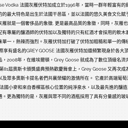
Goose Vodka 法國灰雁伏特加成立於1996年，當時一群年
的的最大特色是出生於法國干邑區，並以法國的悠久美食文化賦
灰雁就是一個奢侈品的象徵, 更是最高品質的象徵，同時，灰雁也
配有專屬的釀酒師的伏特加以及獨特的只有紅酒才會採用的軟木
味單一，熱辣而強烈。灰雁伏特加打破了伏特加粗糙和單一的傳統
國際享有盛名的GREY GOOSE 法國灰雁伏特加還頻繁現身於
，2008年，在維埃爾頓，Grey Goose 就成為了數位頂
的第81屆奧斯卡頒獎盛典預熱歡慶舞會上，Grey Goose 又
以及眾多奧斯卡提名者們共襄榮耀的激情所在。 它產於高端葡
優等法國小麥和來自香檳區核心位置的純淨泉水，以及最先進的釀
通。更為獨特的是，灰雁與眾不同的酒瓶採用了具有分量感的玻