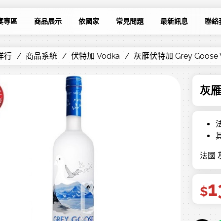
宴專區
商品展示
依國家
常見問題
最新訊息
聯絡
洋行
商品系統
伏特加 Vodka
灰雁伏特加 Grey Goose 
灰雁伏
法國 灰
1
$