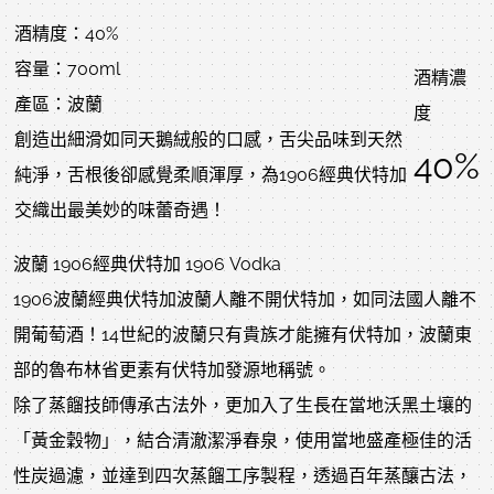
酒精度：40%
容量：700ml
酒精濃
產區：波蘭
度
創造出細滑如同天鵝絨般的口感，舌尖品味到天然
40%
純淨，舌根後卻感覺柔順渾厚，為1906經典伏特加
交織出最美妙的味蕾奇遇！
波蘭 1906經典伏特加 1906 Vodka
1906波蘭經典伏特加波蘭人離不開伏特加，如同法國人離不
開葡萄酒！14世紀的波蘭只有貴族才能擁有伏特加，波蘭東
部的魯布林省更素有伏特加發源地稱號。
除了蒸餾技師傳承古法外，更加入了生長在當地沃黑土壤的
「黃金穀物」，結合清澈潔淨春泉，使用當地盛產極佳的活
性炭過濾，並達到四次蒸餾工序製程，透過百年蒸釀古法，