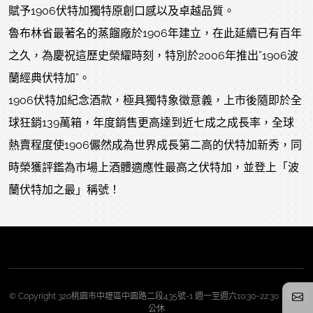
賦予1906伏特加獨特原創口感以及卓越品質。
魯布林省最著名的蒸餾廠於1906年建立，在此延續已有百年
之久，為慶祝這歷史榮耀時刻，特別於2006年推出”1906波
蘭經典伏特加”。
1906伏特加紀念酒款，極具獨特象徵意義，上市後隨即於全
球狂銷139萬箱，年度銷售更高達到近七成之成長率，全球
熱賣程度使1906儼然成為世界成長第二高的伏特加新秀，同
時榮獲評鑑為市場上酒體適應性最高之伏特加，並登上「波
蘭伏特加之最」稱號！
© Copyright 320桃園市中壢區中園路二段435號-1 週一至週六10:30~22:30 週日
公休