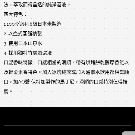
法，萃取而得晶透的純淨酒液。
四大特色：
1.100%使用頂級日本米製造
2. 以壺式蒸餾精製
3. 使用日本山泉水
4. 採用獨特竹炭過濾法
口感香味特徵：口感相當的滑順，帶有烘烤餅乾醇厚香氣以
及輕柔米香特色。加入冰塊純飲或加入通寧水飲用都相當順
口，加AO碧 伏特加製作的馬丁尼，滑順的口感特別值得推
薦。