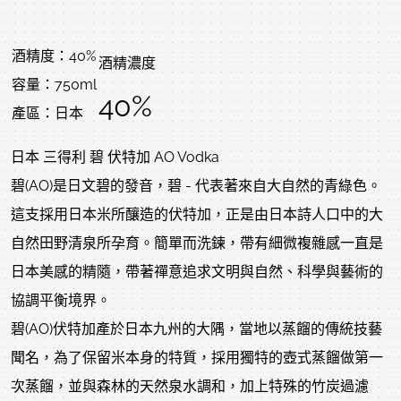
酒精度：40%
酒精濃度
容量：750ml
40%
產區：日本
日本 三得利 碧 伏特加 AO Vodka
碧(AO)是日文碧的發音，碧 - 代表著來自大自然的青綠色。
這支採用日本米所釀造的伏特加，正是由日本詩人口中的大
自然田野清泉所孕育。簡單而洗鍊，帶有細微複雜感一直是
日本美感的精隨，帶著禪意追求文明與自然、科學與藝術的
協調平衡境界。
碧(AO)伏特加產於日本九州的大隅，當地以蒸餾的傳統技藝
聞名，為了保留米本身的特質，採用獨特的壺式蒸餾做第一
次蒸餾，並與森林的天然泉水調和，加上特殊的竹炭過濾