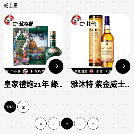
威士忌
蘇格蘭
其他
皇家禮炮21年 綠 Royal Salute 21 Years Green
雅沐特 紫金威士忌
2
TOTAL
(current)
«
‹
1
›
»