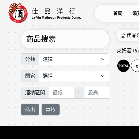
首頁
婚
佳品
商品搜索
萊姆酒 R
分類
0
TOTAL
國家
酒精區間
~
送出
重啟