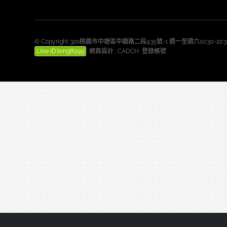
© Copyright 320桃園市中壢區中園路二段435號-1 週一至週六10:30~2
Line ID:teng8999
網頁設計
:
CADCH
登錄帳號