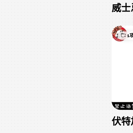
威士
1
伏特加