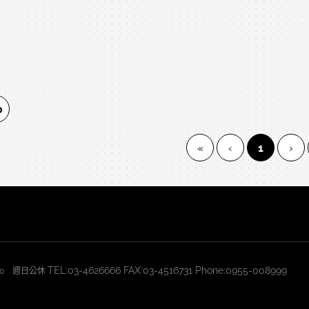
0
(current)
«
‹
1
›
TEL:03-4626666 FAX:03-4516731 Phone:0955-008999
2:30 週日公休