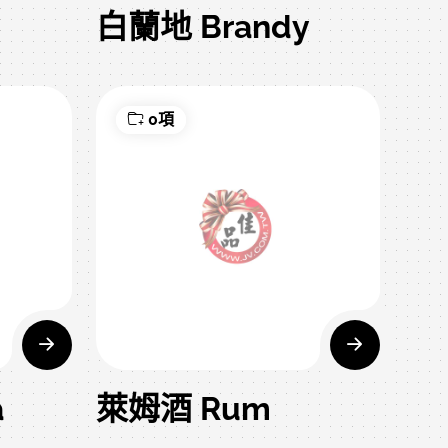
白蘭地 Brandy
0項
a
萊姆酒 Rum