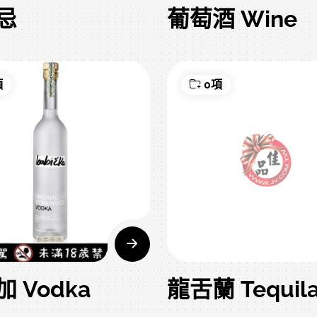
忌
葡萄酒 Wine
項
0項
 Vodka
龍舌蘭 Tequil