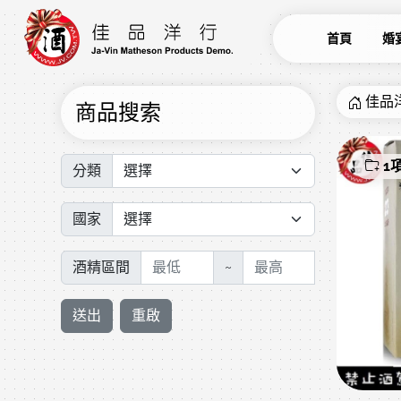
首頁
婚
佳品
商品搜索
1
分類
國家
酒精區間
~
送出
重啟