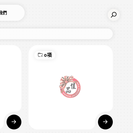
我們
0項