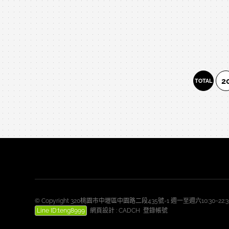
2
TOTAL
© Copyright 320桃園市中壢區中園路二段435號-1 週一至週六10:30~2
Line ID:teng8999
網頁設計
:
CADCH
登錄帳號