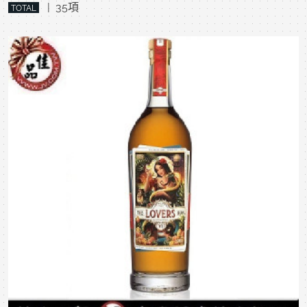
| 35項
TOTAL