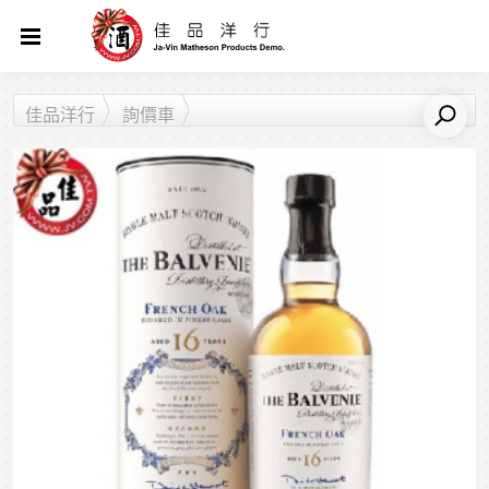
佳品洋行
詢價車