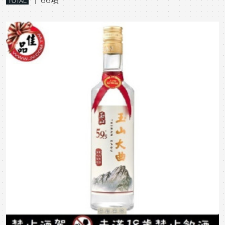
| 66項
TOTAL