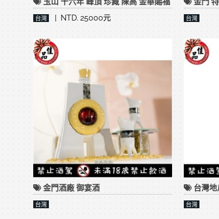
玉山 十六年 峰頂 珍藏 陳高 金華賜福
金門 特
| NTD. 25000元
台灣
台灣
金門酒廠 御宴酒
台灣地
台灣
台灣