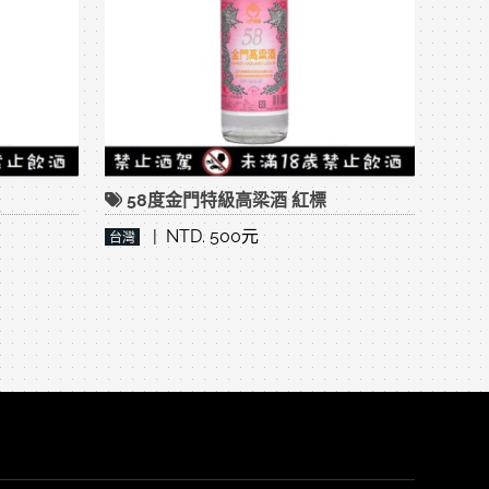
58度金門特級高梁酒 紅標
| NTD. 500元
台灣