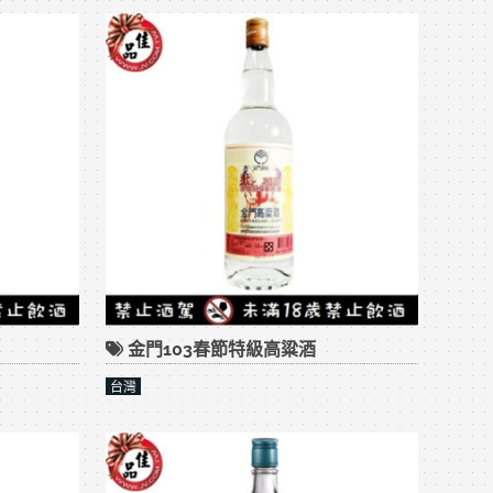
金門103春節特級高粱酒
台灣