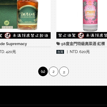
de Supremacy
58度金門特級高梁酒 紅標
D. 420元
| NTD. 620元
台灣
(1)
2
»