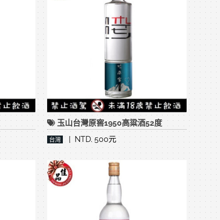
玉山台灣原窖1950高粱酒52度
| NTD. 500元
台灣