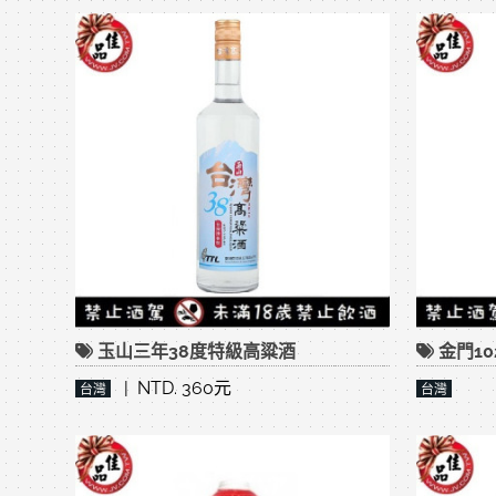
玉山三年38度特級高粱酒
金門1
| NTD. 360元
台灣
台灣