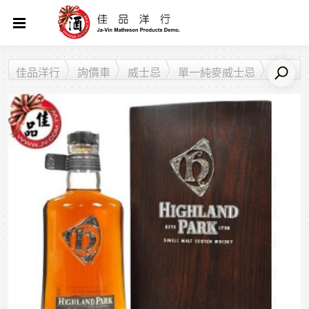
佳品洋行
詢價車
威士忌
單一純麥威士忌
高原騎士