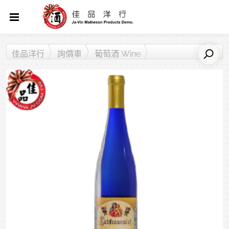
佳品洋行
詢價車
葡萄酒 Wine