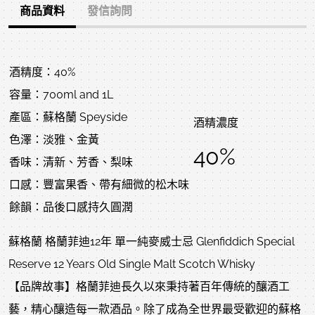
商品資料
發信詢問
酒精度：40%
容量：700ml and 1L
產區：蘇格蘭 Speyside
酒精濃度
色澤：淡雅、金黃
40%
香味：清新、芳香、梨味
口感：豐富果香、帶有細微的松木味
餘韻：品後口感持久圓潤
蘇格蘭 格蘭菲迪12年 單一純麥威士忌 Glenfiddich Special
Reserve 12 Years Old Single Malt Scotch Whisky
【品牌故事】格蘭菲迪長久以來秉持著百年傳統的釀酒工
藝，精心釀造每一款酒品。除了成為全世界最受歡迎的蘇格