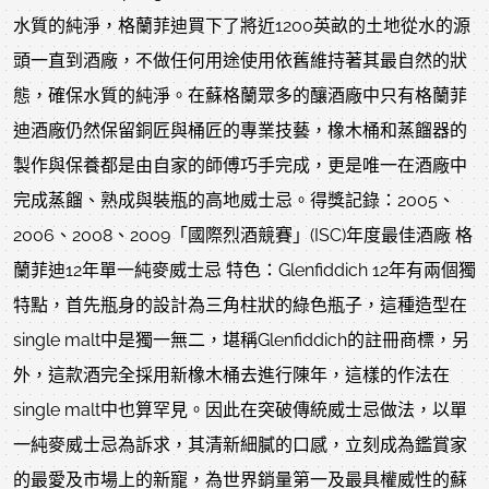
水質的純淨，格蘭菲迪買下了將近1200英畝的土地從水的源
頭一直到酒廠，不做任何用途使用依舊維持著其最自然的狀
態，確保水質的純淨。在蘇格蘭眾多的釀酒廠中只有格蘭菲
迪酒廠仍然保留銅匠與桶匠的專業技藝，橡木桶和蒸餾器的
製作與保養都是由自家的師傅巧手完成，更是唯一在酒廠中
完成蒸餾、熟成與裝瓶的高地威士忌。得獎記錄：2005、
2006、2008、2009「國際烈酒競賽」(ISC)年度最佳酒廠 格
蘭菲迪12年單一純麥威士忌 特色：Glenfiddich 12年有兩個獨
特點，首先瓶身的設計為三角柱狀的綠色瓶子，這種造型在
single malt中是獨一無二，堪稱Glenfiddich的註冊商標，另
外，這款酒完全採用新橡木桶去進行陳年，這樣的作法在
single malt中也算罕見。因此在突破傳統威士忌做法，以單
一純麥威士忌為訴求，其清新細膩的口感，立刻成為鑑賞家
的最愛及市場上的新寵，為世界銷量第一及最具權威性的蘇