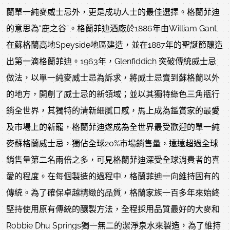
蘭單一純麥威士忌外，更是成功人士的最佳選擇。格蘭菲迪
的意思為“鹿之谷”。格蘭菲迪酒廠於1886年由William Gant
在蘇格蘭高地Speyside地區建造，並在1887年的聖誕節釀造
出第一滴格蘭菲迪。1963年，Glenfiddich 突破傳統威士忌
做法，以單一純麥威士忌為訴求，將威士忌賣到蘇格蘭以外
的地方，開創了威士忌的新領域；並以其獨特綠色三角瓶行
銷全世界，其獨特的清新細膩口感，馬上成為鑑賞家的最愛
及市場上的新寵，格蘭菲迪遂成為全世界最受歡迎的單一純
麥蘇格蘭威士忌，獨佔全球20%市場銷售量，遠遠超過全球
銷售量第二名兩倍之多，可見格蘭菲迪深受全球消費者的喜
愛的程度。在每個製造的過程中，格蘭菲迪一向維持固有的
傳統。為了確保卓越精緻的品質，格蘭家族一百多年來始終
堅持使用原有傳統的釀製方法，全程採用品質最好的大麥和
Robbie Dhu Springs獨一無二的潔淨泉水來製造，為了維持