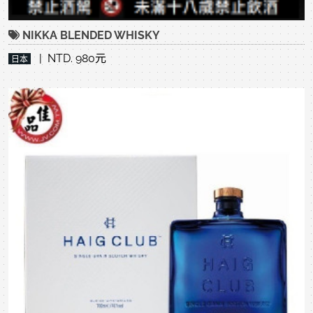
NIKKA BLENDED WHISKY
| NTD. 980元
日本