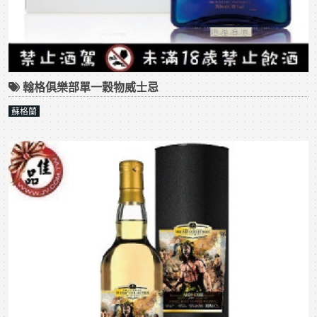
翰格俱樂部單一穀物威士忌
蘇格蘭