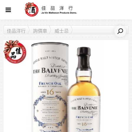
佳品洋行
詢價車
威士忌