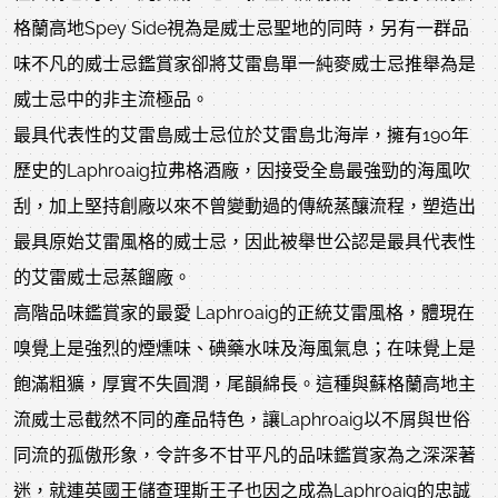
格蘭高地Spey Side視為是威士忌聖地的同時，另有一群品
味不凡的威士忌鑑賞家卻將艾雷島單一純麥威士忌推舉為是
威士忌中的非主流極品。
最具代表性的艾雷島威士忌位於艾雷島北海岸，擁有190年
歷史的Laphroaig拉弗格酒廠，因接受全島最強勁的海風吹
刮，加上堅持創廠以來不曾變動過的傳統蒸釀流程，塑造出
最具原始艾雷風格的威士忌，因此被舉世公認是最具代表性
的艾雷威士忌蒸餾廠。
高階品味鑑賞家的最愛 Laphroaig的正統艾雷風格，體現在
嗅覺上是強烈的煙燻味、碘藥水味及海風氣息；在味覺上是
飽滿粗獷，厚實不失圓潤，尾韻綿長。這種與蘇格蘭高地主
流威士忌截然不同的產品特色，讓Laphroaig以不屑與世俗
同流的孤傲形象，令許多不甘平凡的品味鑑賞家為之深深著
迷，就連英國王儲查理斯王子也因之成為Laphroaig的忠誠