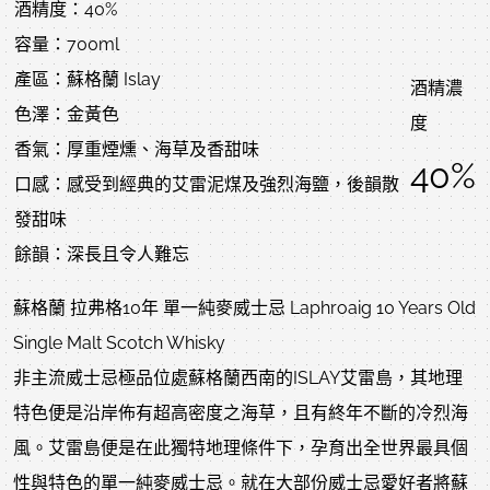
酒精度：40%
容量：700ml
產區：蘇格蘭 Islay
酒精濃
色澤：金黃色
度
香氣：厚重煙燻、海草及香甜味
40%
口感：感受到經典的艾雷泥煤及強烈海鹽，後韻散
發甜味
餘韻：深長且令人難忘
蘇格蘭 拉弗格10年 單一純麥威士忌 Laphroaig 10 Years Old
Single Malt Scotch Whisky
非主流威士忌極品位處蘇格蘭西南的ISLAY艾雷島，其地理
特色便是沿岸佈有超高密度之海草，且有終年不斷的冷烈海
風。艾雷島便是在此獨特地理條件下，孕育出全世界最具個
性與特色的單一純麥威士忌。就在大部份威士忌愛好者將蘇