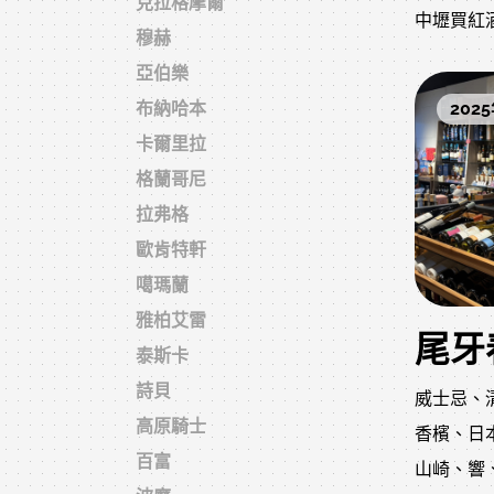
克拉格摩爾
中壢買紅
描述：桃
穆赫
專賣店
提供威士
亞伯樂
桃園附近
酒類。婚
2025
布納哈本
務，價格
卡爾里拉
婚宴用酒
格蘭哥尼
送禮洋酒
拉弗格
士忌
歐肯特軒
收藏級威
噶瑪蘭
威士忌怎
雅柏艾雷
清酒種類
泰斯卡
洋酒保存
詩貝
威士忌、
高原騎士
香檳、日
佳品洋行
百富
山崎、響
忌紅酒清