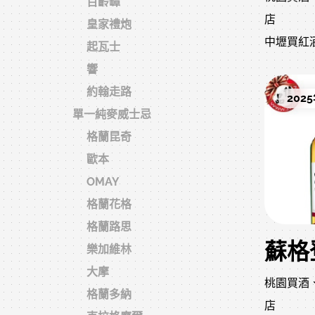
百齡罈
店
皇家禮炮
中壢買紅
起瓦士
專賣店
響
桃園附近
約翰走路
2025
酒、謝師
單一純麥威士忌
送禮洋酒
格蘭昆奇
士忌
歐本
收藏級威
OMAY
選、紅酒
格蘭花格
清酒種類
格蘭路思
洋酒保存
樂加維林
網站頁面
大摩
桃園買酒
園中壢洋
格蘭多納
店
業通路