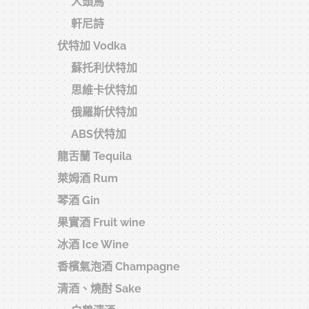
人頭馬
軒尼詩
威士忌怎
伏特加 Vodka
清酒種類
蘇托利伏特加
洋酒保存
思維卡伏特加
佳品洋行
俄羅斯伏特加
忌紅酒清
ABS伏特加
桃園中壢
龍舌蘭 Tequila
士忌、紅
佳品洋行
萊姆酒 Rum
婚宴用酒
宴用酒、
琴酒 Gin
實惠，現
送禮洋酒
果實酒 Fruit wine
士忌
冰酒 Ice Wine
收藏級威
香檳氣泡酒 Champagne
2025
清酒、燒酎 Sake