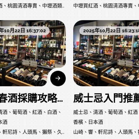
酒、桃園清酒專賣、中壢酒類
中壢買紅酒、桃園清酒專賣、
園中壢最專業的洋酒專賣店，
描述：桃園中壢最專業的洋酒
專賣店
忌、紅酒、清酒、香檳等進口
提供威士忌、紅酒、清酒、香
洋酒行、中壢葡萄酒店
桃園附近洋酒行、中壢葡萄酒
宴用酒、企業送禮一站式服
酒類。婚宴用酒、企業送禮一
年10月22日 16:37:02
2025年10月22日 16:23:1
實惠，現貨供應。
務，價格實惠，現貨供應。
、謝師宴酒水、尾牙春酒用酒
婚宴用酒、謝師宴酒水、尾牙
推薦、生日禮物酒、父親節威
送禮洋酒推薦、生日禮物酒、
士忌
士忌、投資威士忌
收藏級威士忌、投資威士忌
麼選、紅酒如何配餐
差異、香檳怎麼挑
威士忌怎麼選、紅酒如何配餐
尾牙春酒採購攻略：企業用酒選購重點
方法
清酒種類差異、香檳怎麼挑
清酒、葡萄酒、紅酒、白酒、
威士忌、清酒、葡萄酒、紅酒
洋酒保存方法
本酒
香檳、日本酒
｜桃園中壢洋酒專賣店｜威士
網站頁面優化建議
、軒尼詩、人頭馬、獺祭、久
山崎、響、軒尼詩、人頭馬、
酒專業通路