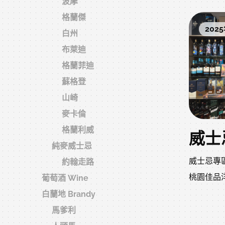
波摩
保田
桃園中壢
格蘭傑
：「入門
士忌、紅
2025
白州
紅酒」、
婚宴用酒
布萊迪
實惠，現
格蘭菲迪
桃園買酒
蘇格登
店
山崎
中壢買紅
麥卡倫
專賣店
格蘭利威
桃園附近
純麥威士忌
威士忌專
約翰走路
婚宴用酒
桃園佳品
葡萄酒 Wine
送禮洋酒
白蘭地 Brandy
士忌
馬爹利
收藏級威
2025