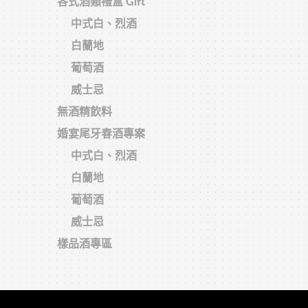
各式酒類禮盒 Gift
中式白、烈酒
白蘭地
葡萄酒
威士忌
無酒精飲料
婚宴尾牙春酒專案
中式白、烈酒
白蘭地
葡萄酒
威士忌
樣品酒專區