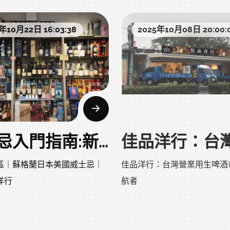
保田
最專業的洋酒專賣店，提供威
標題：佳品洋行｜桃園中壢洋
威士忌推薦」、「3000元以下
「入門威士忌推薦」、「300
酒、清酒、香檳等進口酒類。
｜威士忌紅酒清酒專業通路
年10月22日 16:03:38
2025年10月08日 20:00:
「送禮清酒推薦」
酒」、「送禮清酒推薦」
、企業送禮一站式服務，價格
描述：桃園中壢最專業的洋酒
貨供應。
提供威士忌、紅酒、清酒、香
、中壢洋酒、桃園威士忌專賣
桃園買酒、中壢洋酒、桃園威
酒類。婚宴用酒、企業送禮一
店
務，價格實惠，現貨供應。
酒、桃園清酒專賣、中壢酒類
中壢買紅酒、桃園清酒專賣、
專賣店
洋酒行、中壢葡萄酒店
桃園附近洋酒行、中壢葡萄酒
威士忌入門指南:新手必知的五個品飲技巧
區｜蘇格蘭日本美國威士忌｜
佳品洋行：台灣營業用生啤酒
、謝師宴酒水、尾牙春酒用酒
婚宴用酒、謝師宴酒水、尾牙
洋行
航者
推薦、生日禮物酒、父親節威
送禮洋酒推薦、生日禮物酒、
士忌
士忌、投資威士忌
收藏級威士忌、投資威士忌
年10月08日 19:50:00
2025年10月06日 18:40: