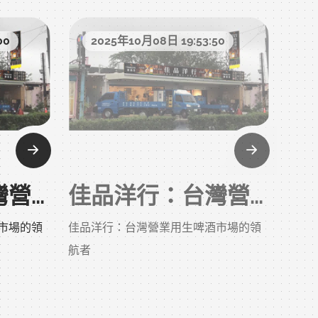
專賣店
酒專賣店
0元以下紅
桃園附近洋酒行、中壢葡萄酒店
00
2025年10月08日 19:53:50
婚宴用酒、謝師宴酒水、尾牙春酒用酒
專賣店，
送禮洋酒推薦、生日禮物酒、父親節威
檳等進口
士忌專賣
士忌
站式服
收藏級威士忌、投資威士忌
中壢酒類
威士忌怎麼選、紅酒如何配餐
清酒種類差異、香檳怎麼挑
店
佳品洋行：台灣營業用生啤酒市場的領航者
佳品洋行：台灣營業用生啤酒市場的領航者
市場的領
佳品洋行：台灣營業用生啤酒市場的領
春酒用酒
航者
父親節威
00
2025年10月06日 18:30:00