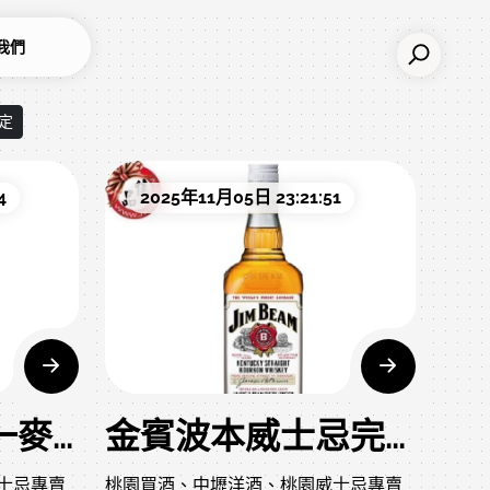
我們
定
4
2025年11月05日 23:21:51
泰斯卡10年單一麥芽威士忌深度介紹
金賓波本威士忌完全指南：從歷史到品飲藝術
士忌專賣
桃園買酒、中壢洋酒、桃園威士忌專賣