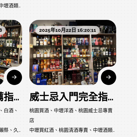
中壢酒類
專賣店，
描述：桃園中壢最專業的洋酒專賣店，
檳等進口
提供威士忌、紅酒、清酒、香檳等進口
店
站式服
酒類。婚宴用酒、企業送禮一站式服
8
2025年10月22日 16:20:11
務，價格實惠，現貨供應。
春酒用酒
父親節威
威士忌入門推薦指南
威士忌入門完全指南：從零開始的品飲之旅
、白酒、
桃園買酒、中壢洋酒、桃園威士忌專賣
店
獺祭、久
中壢買紅酒、桃園清酒專賣、中壢酒類