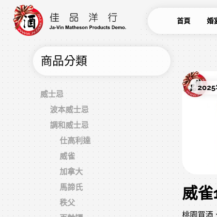
首頁
婚
商品分類
2025
威士忌
波本威士忌
調和威士忌
仕高利達
威雀
加拿大
馬諦氏
秩父
桃園買酒