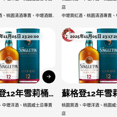
店
酒、桃園清酒專賣、中壢酒類
中壢買紅酒、桃園清酒專賣、
專賣店
洋酒行、中壢葡萄酒店婚宴用
桃園附近洋酒行、中壢葡萄酒
年11月05日 23:20:00
2025年11月05日 23:17:2
宴酒水、尾牙春酒用酒
酒、謝師宴酒水、尾牙春酒用
推薦、生日禮物酒、父親節威
送禮洋酒推薦、生日禮物酒、
士忌
士忌、投資威士忌威士忌怎麼
收藏級威士忌、投資威士忌威
如何配餐
選、紅酒如何配餐
差異、香檳怎麼挑
清酒種類差異、香檳怎麼挑
方法
洋酒保存方法
蘇格登12年雪莉桶單一麥芽威士忌深度介紹
優化建議標題：佳品洋行｜桃
網站頁面優化建議標題：佳品
、中壢洋酒、桃園威士忌專賣
桃園買酒、中壢洋酒、桃園威
酒專賣店｜威士忌紅酒清酒專
園中壢洋酒專賣店｜威士忌紅
店
業通路