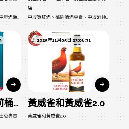
店
中壢酒類
中壢買紅酒、桃園清酒專賣、中壢酒類
專賣店
店婚宴用
桃園附近洋酒行、中壢葡萄酒店婚宴用
9
2025年11月05日 23:06:31
酒
酒、謝師宴酒水、尾牙春酒用酒
父親節威
送禮洋酒推薦、生日禮物酒、父親節威
士忌
士忌怎麼
收藏級威士忌、投資威士忌威士忌怎麼
選、紅酒如何配餐
清酒種類差異、香檳怎麼挑
洋酒保存方法
蘇格登12年雪莉桶單一麥芽威士忌深度介紹
黃威雀和黃威雀2.0
洋行｜桃
網站頁面優化建議標題：佳品洋行｜桃
士忌專賣
黃威雀和黃威雀2.0
酒清酒專
園中壢洋酒專賣店｜威士忌紅酒清酒專
業通路