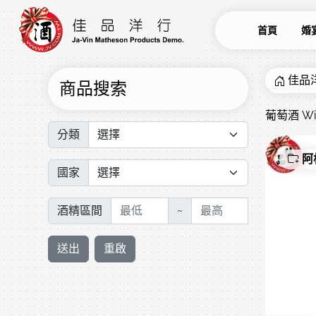
首頁
婚
佳品
商品搜索
葡萄酒 Wi
分類
阿
國家
酒精區間
~
送出
重啟