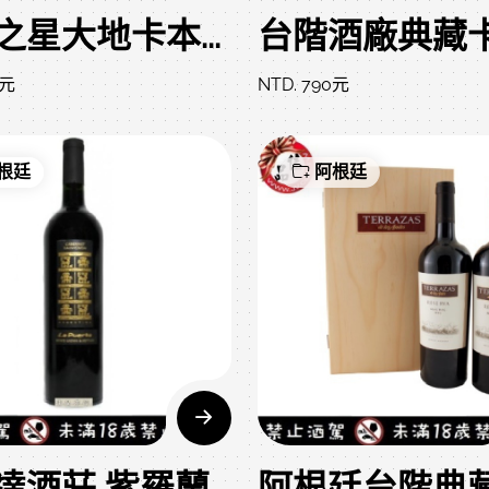
南方之星大地卡本內紅葡萄酒 Artes del Sur
0元
NTD. 790元
根廷
阿根廷
普瑞達酒莊 紫羅蘭特選紅酒 La Puerta Clasico