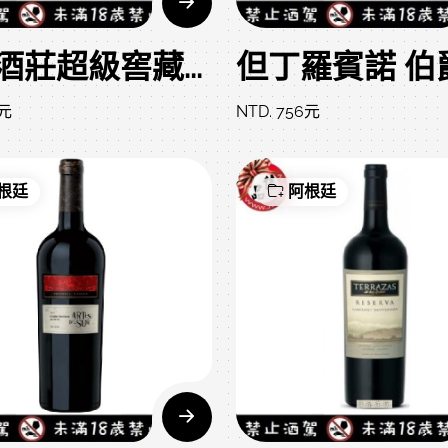
唐璜酒莊超級窖藏系列 馬爾貝克 Malbec
0元
NTD. 756元
根廷
阿根廷