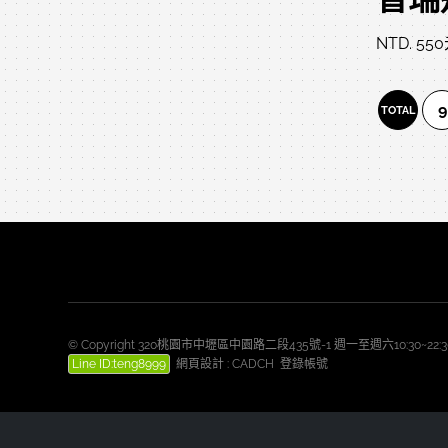
NTD. 55
9
TOTAL
© Copyright 320桃園市中壢區中園路二段435號-1 週一至週六10:30~2
Line ID:teng8999
網頁設計
:
CADCH
登錄帳號